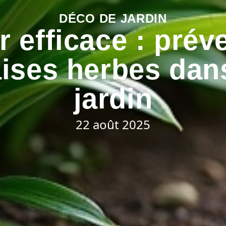
DÉCO DE JARDIN
r efficace : préve
ises herbes dans
jardin
22 août 2025