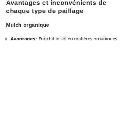
Avantages et inconvénients de
chaque type de paillage
Mulch organique
Avantages :
Enrichit le sol en matières organiques,
améliore la structure, favorise la vie microbienne.
Inconvénients :
Nécessite des apports supplémentaires
d’azote, peut fermenter si la couche est trop épaisse.
Les déchets de tonte, le foin, les feuilles mortes ou le
compost sont des exemples de mulch organique. Le foin
se décompose rapidement et est riche en nutriments,
tandis que les déchets de tonte sont riches en azote.
Paille
Avantages :
Régule les températures, conserve