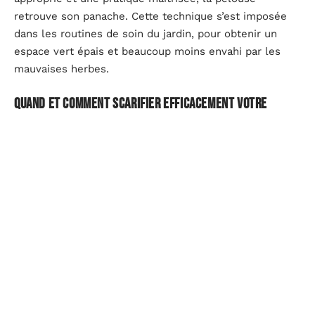
retrouve son panache. Cette technique s’est imposée
dans les routines de soin du jardin, pour obtenir un
espace vert épais et beaucoup moins envahi par les
mauvaises herbes.
Quand et comment scarifier efficacement votre
pelouse
Les périodes idéales
Pour profiter pleinement des bénéfices de la
scarification, deux périodes sont à privilégier : le
printemps, autour de mars, et l’automne, généralement
en octobre. Ce sont des moments où le gazon entre en
phase de croissance ou se prépare à affronter le froid,
ce qui le rend particulièrement réceptif à ce type
d’entretien.