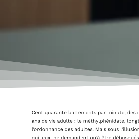
Cent quarante battements par minute, des m
ans de vie adulte : le méthylphénidate, long
l’ordonnance des adultes. Mais sous l’illusi
qui, eux, ne demandent qu’à être débusqués