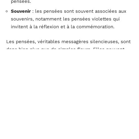
pensées.
Souvenir
: les pensées sont souvent associées aux
souvenirs, notamment les pensées violettes qui
invitent à la réflexion et à la commémoration.
Les pensées, véritables messagères silencieuses, sont
donc bien plus que de simples fleurs. Elles peuvent
véhiculer des émotions complexes et variées, rendant
chaque bouquet unique et significatif.