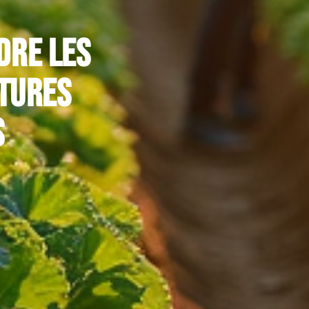
dre les
ltures
s