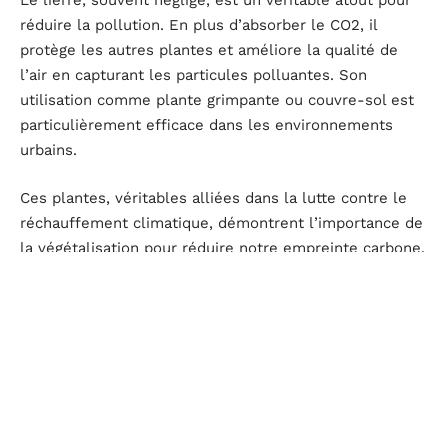
Le lierre, souvent négligé, est un véritable atout pour
réduire la pollution. En plus d’absorber le CO2, il
protège les autres plantes et améliore la qualité de
l’air en capturant les particules polluantes. Son
utilisation comme plante grimpante ou couvre-sol est
particulièrement efficace dans les environnements
urbains.
Ces plantes, véritables alliées dans la lutte contre le
réchauffement climatique, démontrent l’importance de
la végétalisation pour réduire notre empreinte carbone.
En choisissant judicieusement les espèces à planter,
nous pouvons significativement contribuer à la
préservation de notre planète.
Comment intégrer ces plantes dans votre
environnement
Pour maximiser l’effet de ces plantes sur la réduction