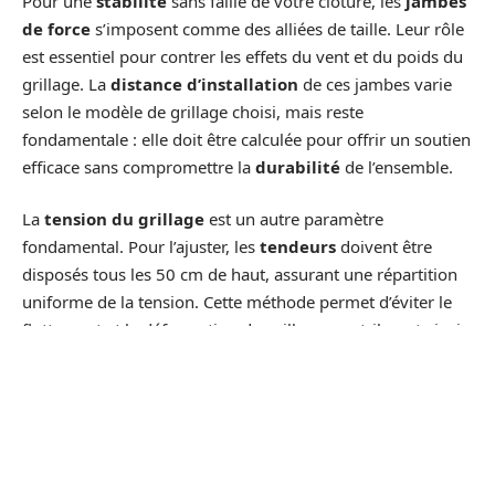
Pour une
stabilité
sans faille de votre clôture, les
jambes
de force
s’imposent comme des alliées de taille. Leur rôle
est essentiel pour contrer les effets du vent et du poids du
grillage. La
distance d’installation
de ces jambes varie
selon le modèle de grillage choisi, mais reste
fondamentale : elle doit être calculée pour offrir un soutien
efficace sans compromettre la
durabilité
de l’ensemble.
La
tension du grillage
est un autre paramètre
fondamental. Pour l’ajuster, les
tendeurs
doivent être
disposés tous les 50 cm de haut, assurant une répartition
uniforme de la tension. Cette méthode permet d’éviter le
flottement et la déformation du grillage, contribuant ainsi
à une
sécurité
accrue et à une
polyvalence
d’utilisation,
que ce soit pour un grillage soudé ou à torsion.
L’
optimisation
de la tension passe aussi par une
installation méticuleuse du
fil de tension
. La fixation de ce
dernier doit être réalisée avec soin, veillant à ce que le