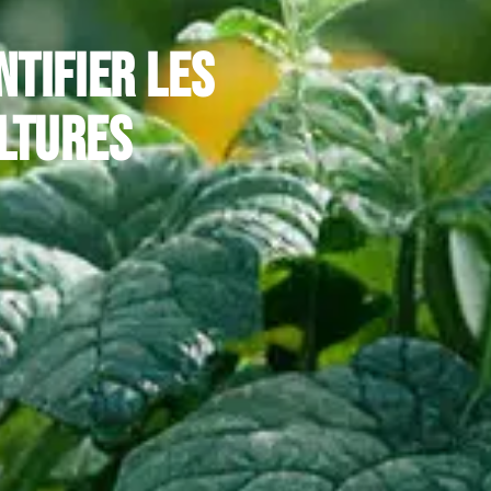
ntifier les
ltures