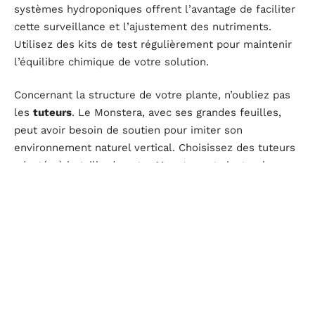
systèmes hydroponiques offrent l’avantage de faciliter
cette surveillance et l’ajustement des nutriments.
Utilisez des kits de test régulièrement pour maintenir
l’équilibre chimique de votre solution.
Concernant la structure de votre plante, n’oubliez pas
les
tuteurs
. Le Monstera, avec ses grandes feuilles,
peut avoir besoin de soutien pour imiter son
environnement naturel vertical. Choisissez des tuteurs
adaptés à la taille de votre Monstera et ajustez-les au
fur et à mesure de sa croissance.
Abordez la culture hydroponique de votre Monstera
avec des
techniques spécifiques
. Expérimentez avec
différents substrats hydroponiques pour trouver celui
qui offre le meilleur soutien et la meilleure aération
aux racines. La laine de roche, le sable grossier ou
encore les billes d’argile peuvent être des choix