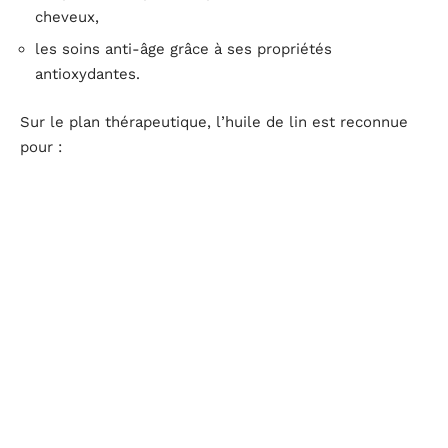
cheveux,
les soins anti-âge grâce à ses propriétés
antioxydantes.
Sur le plan thérapeutique, l’huile de lin est reconnue
pour :
ses effets bénéfiques sur la santé cardiovasculaire,
son rôle dans la réduction des inflammations,
son utilisation comme complément alimentaire pour
améliorer le transit intestinal.