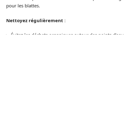
pour les blattes.
Nettoyez régulièrement
:
Évitez les déchets organiques autour des points d’eau.
Vérifiez les canalisations pour prévenir les fuites qui
pourraient créer des zones humides.
En suivant ces recommandations, vous réduirez
significativement les risques d’
infestation
par les
blattes
de jardin
.