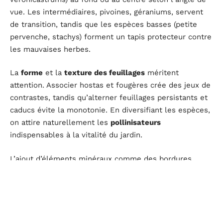
vue. Les intermédiaires, pivoines, géraniums, servent
de transition, tandis que les espèces basses (petite
pervenche, stachys) forment un tapis protecteur contre
les mauvaises herbes.
La
forme
et la
texture des feuillages
méritent
attention. Associer hostas et fougères crée des jeux de
contrastes, tandis qu’alterner feuillages persistants et
caducs évite la monotonie. En diversifiant les espèces,
on attire naturellement les
pollinisateurs
indispensables à la vitalité du jardin.
L’ajout d’éléments minéraux comme des bordures,
galets, ou pierres plates dessine le massif, limite la
progression des herbes et structure l’espace. Quelques
accessoires bien choisis (petite fontaine, support
discret pour grimpante) renforcent l’esthétique sans
alourdir l’ensemble.